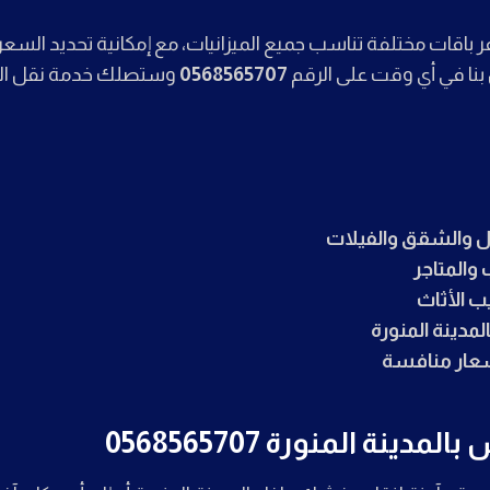
 باقات مختلفة تناسب جميع الميزانيات، مع إمكانية تحديد السع
بنا في أي وقت على الرقم
0568565707
وستصلك خدمة نقل ا
زل والشقق والفيلات
والمتاجر
 الأثاث
مدينة المنورة
عار منافسة
نة المنورة 0568565707