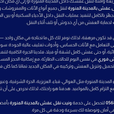
 وآمنة لنقل عفشك داخل المدينة المنورة أو إلى أي مكان آخر
 عفش بالمدينة المنورة
لنقل جميع أنواع الأثاث والمفروشات وا
هّز بالكامل لتنفيذ عمليات النقل داخل الأحياء السكنية أو بين 
لحماية العفش من أي خدوش أو تلف أثناء النقل.
ل قد تكون مرهقة، لذلك نوفر لك كل ما تحتاجه في مكان واحد —
 التعامل مع الأثاث الحساس، وأدوات تغليف عالية الجودة. سوا
ية، أو حتى عفش كامل لشقة أو فيلا، فلدينا الخبرة الكافية لتنف
 فوري
في نفس اليوم للحالات الطارئة، مع إمكانية الحجز ال
حميل وتنزيل العفش وتركيبه في المكان الجديد تمامًا كما كان ف
مدينة المنورة مثل العوالي، قباء، العزيزية، الحرة الشرقية، وغير
 التزام كامل بالمواعيد. هدفنا هو راحتك، لذلك نحرص على أن تت
056
لتحصل على خدمة
ونيت نقل عفش بالمدينة المنورة
بأفضل
 أمان ونوصله لك بسرعة ودقة في كل مرة.