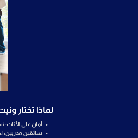
لماذا تختار ون
أمان على الأثاث:
نست
سائقين مدربين:
لد