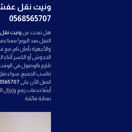
ونيت نقل عفش ب
0568565707
هل تبحث عن
ونيت نقل 
النقل بعد اليوم! معنا تضم
والأجهزة بأمان تام، م
الخدوش أو الكسر أثناء ال
نلتزم بالوصول في الوقت
تناسب الجميع، سواء نقل 
اتصل الآن على
8565707
أيضًا خدمات رفع وإنزال 
بعناية فائقة.