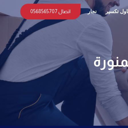
ول تكسير
نجار
اتصال 0568565707
منورة