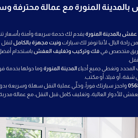
المدينة المنورة مع عمالة محترفة و
عفش بالمدينة المنورة
يقدم لك خدمة سريعة وآمنة بأسعار تن
ن راحة البال، لأننا نوفر لك سيارات
ونيت مجهزة بالكامل
لنقل ج
ع فريق متخصص في
فك وتركيب وتغليف العفش
باستخدام أفضل 
نقل.
 المحدد ونغطي جميع أحياء
المدينة المنورة
وما حولها بخدمة فو
شقة، أو فيلا، أو مكتب.
056
واحجز سيارتك فوراً، وخلِّي عملية النقل سهلة وسريعة بدو
العفش للأدوار العالية، وتغليف كامل قبل النقل، مع عمالة مدر