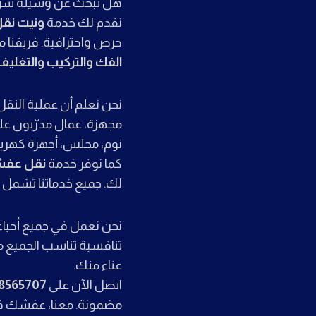
هل تبحث عن وسيلة سريعة
نقدم لك خدمة
ونيت نقل
حرص واحترافية. فريقنا مج
الفك والتركيب والتغليف
نحن نعلم أن عملية النق
مجهزة، عمال مدرّبون على
نوم، مجلس، أجهزة كهربائ
كما نوفر خدمة
نقل عفش
لك. جميع خدماتنا تشمل ت
نحن نعمل في جميع أحياء ال
تنافسية تناسب الجميع مع
عناء منك.
اتصل الآن على
8565707
مضمونة. معنا، عفشك في