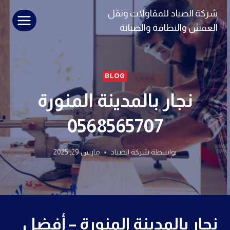
لتجاوز
شركة الصياد للمقاولات ونقل
لى
العفش والنظافة والصيانة
لمحتوى
BLOG
نجار بالمدينة المنورة
0568565707
بواسطة
شركة الصياد
مارس 29, 2025
نجار بالمدينة المنورة – أفضل