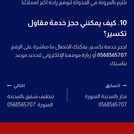
نلتزم بالمرونة في الجدولة لتوفير راحة أكبر لعملائنا.
10.
كيف يمكنني حجز خدمة مقاول
تكسير؟
لحجز خدمة تكسير، يمكنك الاتصال بنا مباشرة على الرقم
0568565707
أو زيارة موقعنا الإلكتروني لتحديد موعد
يناسبك.
تصفّح
السابق
التالي
نجار بالمدينة المنورة
تنظيف شقق بالمدينة
المقالات
0568565707
المنورة 0568565707