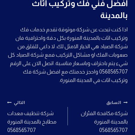
افضل فني فك وتركيب اثاث
بالمدينة
اذا كنت تبحث عن شركة موثوقة تقدم خدمات فك
وتركيب اثاث بالمدينة المنورة بكل دقة واحترافية فان
شركة الصياد هي الخيار الامثل لك. لا داعي للقلق من
صعوبات الفك او مشاكل التركيب فمع شركة الصياد كل
شيء يتم باحتراف وباسعار مناسبة. اتصل الان على الرقم
0568565707 واحجز خدمتك مع افضل شركة فك
وتركيب اثاث في المدينة المنورة.
تصفّح
السابق
التالي
شركة مكافحة الفئران
شركة تنظيف معدات
المقالات
بالمدينة المنورة
مطابخ بالمدينة المنورة
0568565707
0568565707