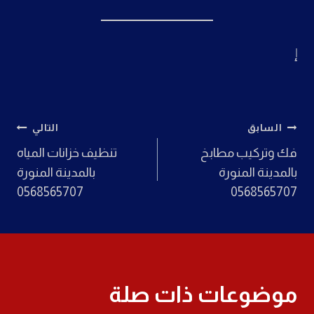
إ
تصفّح
السابق
التالي
فك وتركيب مطابخ
تنظيف خزانات المياه
المقالات
بالمدينة المنورة
بالمدينة المنورة
0568565707
0568565707
موضوعات ذات صلة