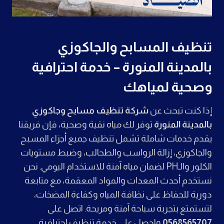
تنظيف المسابح والجاكوزي
بالمدينة المنورة – خدمة احترافية
وصحية لمياهك
إذا كنت تبحث عن
شركة تنظيف مسابح وجاكوزي
بالمدينة المنورة
توفر لك مياه نقية وصحية، فإن فريقنا
يقدم خدمات شاملة تشمل تنظيف جميع أجزاء المسبح
والجاكوزي، إزالة الرواسب والطحالب، وضبط مستويات
الكلور والـPH لضمان مياه آمنة للاستخدام اليومي. نحن
نستخدم أحدث المعدات والمواد المعقمة، مع متابعة
دورية للحفاظ على نظافة المياه وكفاءة المضخات،
لتستمتع بتجربة سباحة آمنة ومريحة. اتصل على
0568565707
واحصل على خدمة تنظيف احترافية