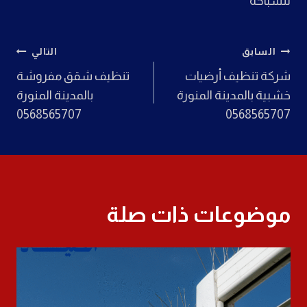
للسباحة
تصفّح
السابق
التالي
شركة تنظيف أرضيات
تنظيف شقق مفروشة
المقالات
خشبية بالمدينة المنورة
بالمدينة المنورة
0568565707
0568565707
موضوعات ذات صلة