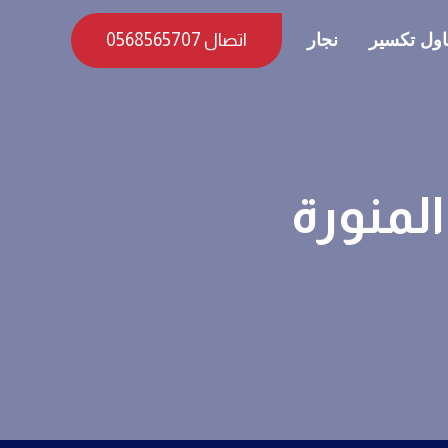
ول تكسير
نجار
اتصال 0568565707
لمنورة