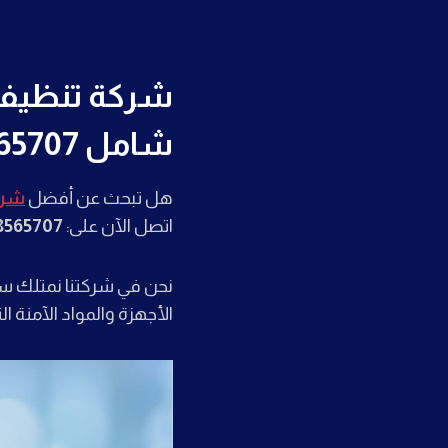
شركة تنظيف س
شامل 0568565707
هل تبحث عن أفضل
شرك
اتصل الآن على:
8565707
نحن في شركتنا نمتلك س
الأجهزة والمواد الآمنة ا