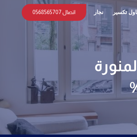
ول تكسير
نجار
اتصال 0568565707
منورة