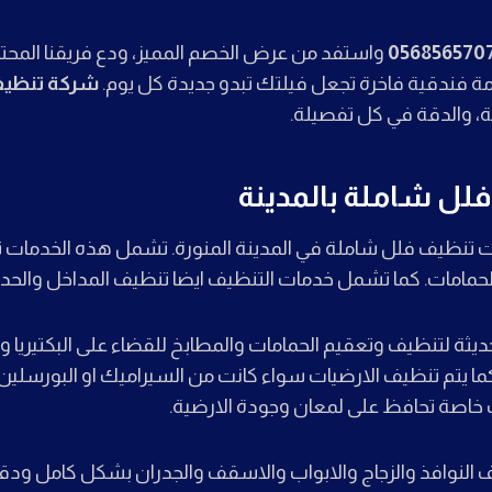
056856570
واستفد من عرض الخصم المميز، ودع فريقنا المحتر
ة فندقية فاخرة تجعل فيلتك تبدو جديدة كل يوم.
شركة تنظيف 
ة، والدقة في كل تفصيلة.
لل شاملة بالمدينة
 تنظيف فلل شاملة في المدينة المنورة. تشمل هذه الخدمات 
حمامات. كما تشمل خدمات التنظيف ايضا تنظيف المداخل والحدائق
ديثة لتنظيف وتعقيم الحمامات والمطابخ للقضاء على البكتيريا وا
ما يتم تنظيف الارضيات سواء كانت من السيراميك او البورسلين او
خاصة تحافظ على لمعان وجودة الارضية.
 النوافذ والزجاج والابواب والاسقف والجدران بشكل كامل ودقي