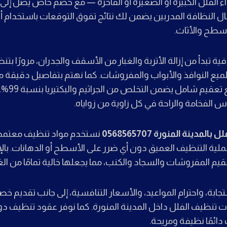
ء الفلل الكبيرة أو الصغيرة أو الفاخرة — مع خصم خاص يصل إلى
 النظافة المدربين يضمن لك نتائج تفوق التوقعات باستخدام 
أسطح والأثاث.
 تبدأ من إزالة الأتربة والغبار من الأسقف والجدران، مرورًا بت
لميع النوافذ والأبواب والمفروشات. كما نهتم بتفاصيل دقيقة 
والمطابخ، 
س الفخامة والراحة في كل زاوية من زواياه.
دينة المنورة 0568565707
نستخدم مواد تنظيف معتمدة
ية التنظيف العميق دون أي ضرر على الأسطح أو الدهانات. بالإ
قيم المفروشات والسجاد والكنب، مما يجعلها خالية تمامًا من الغ
تجابة، واحترام المواعيد، والأسعار التنافسية، إلى جانب تقدي
 تنظيف الفلل داخل المدينة المنورة. كما نوفر عقود تنظيف د
 دائمًا نظيفة ومريحة.