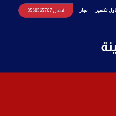
ول تكسير
نجار
اتصال 0568565707
نة