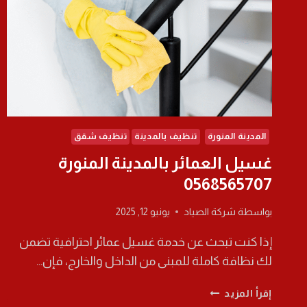
المدينة المنورة
تنظيف بالمدينة
تنظيف شقق
غسيل العمائر بالمدينة المنورة
0568565707
بواسطة
شركة الصياد
يونيو 12, 2025
إذا كنت تبحث عن خدمة غسيل عمائر احترافية تضمن
لك نظافة كاملة للمبنى من الداخل والخارج، فإن…
غسيل
إقرأ المزيد
العمائر