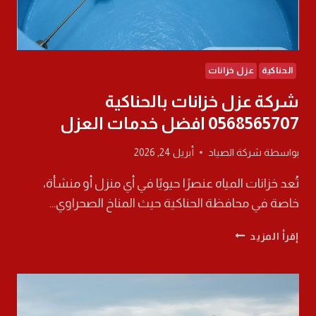
الحناكية
عزل خزانات
شركة عزل خزانات بالحناكية
0568565707 افضل خدمات العزل
بواسطة
شركة الصياد
أبريل 24, 2026
تُعد خزانات المياه عنصرًا حيويًا في أي منزل أو منشأة،
خاصة في محافظة الحناكية حيث المناخ الصحراوي…
شركة
إقرأ المزيد
عزل
خزانات
بالحناكية
0568565707
افضل