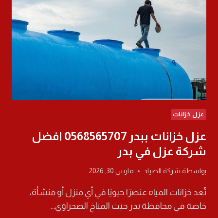
خدمات
العزل
عزل خزانات
عزل خزانات ببدر 0568565707 افضل
شركة عزل في بدر
بواسطة
شركة الصياد
مارس 30, 2026
تُعد خزانات المياه عنصرًا حيويًا في أي منزل أو منشأة،
خاصة في محافظة بدر حيث المناخ الصحراوي…