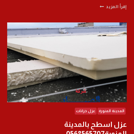
عزل
إقرأ المزيد
خزانات
ببدر
0568565707
افضل
شركة
عزل
في
بدر
المدينة المنورة
عزل خزانات
عزل اسطح بالمدينة
المنورة0568565707