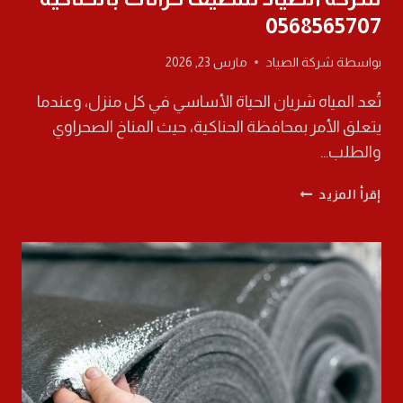
0568565707
بواسطة
شركة الصياد
مارس 23, 2026
تُعد المياه شريان الحياة الأساسي في كل منزل، وعندما
يتعلق الأمر بمحافظة الحناكية، حيث المناخ الصحراوي
والطلب…
شركة
إقرأ المزيد
الصياد
لتنظيف
خزانات
بالحناكية
0568565707