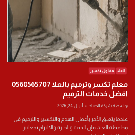
٣٠٪
العلا
مقاول تكسير
معلم تكسر وترميم بالعلا 0568565707
افضل خدمات الترميم
بواسطة
شركة الصياد
أبريل 24, 2026
عندما يتعلق الأمر بأعمال الهدم والتكسير والترميم في
محافظة العلا، فإن الدقة والخبرة والالتزام بمعايير