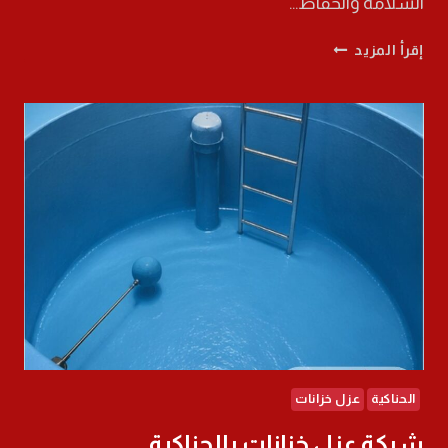
السلامة والحفاظ…
معلم
إقرأ المزيد
تكسر
وترميم
بالعلا
0568565707
افضل
خدمات
الترميم
الحناكية
عزل خزانات
شركة عزل خزانات بالحناكية