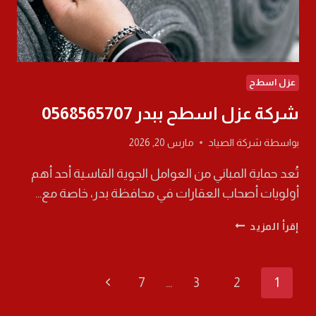
عزل اسطح
شركة عزل اسطح ببدر 0568565707
بواسطة
شركة الصياد
مارس 20, 2026
تُعد حماية المباني من العوامل الجوية القاسية أحد أهم
أولويات أصحاب العقارات في محافظة بدر، خاصة مع…
شركة
إقرأ المزيد
عزل
اسطح
ببدر
تنقل
الصفحة
7
…
3
2
1
0568565707
التالية