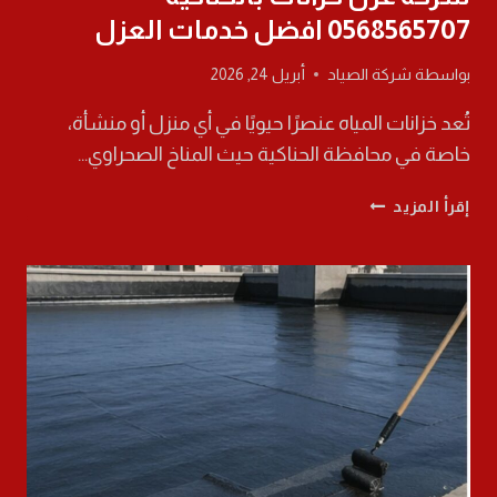
0568565707 افضل خدمات العزل
بواسطة
شركة الصياد
أبريل 24, 2026
تُعد خزانات المياه عنصرًا حيويًا في أي منزل أو منشأة،
خاصة في محافظة الحناكية حيث المناخ الصحراوي…
شركة
إقرأ المزيد
عزل
خزانات
بالحناكية
0568565707
افضل
خدمات
العزل