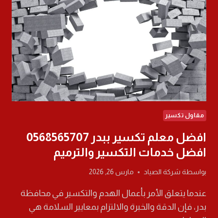
تكسير
وترميم
مقاول تكسير
افضل معلم تكسير ببدر 0568565707
افضل خدمات التكسير والترميم
بواسطة
شركة الصياد
مارس 26, 2026
عندما يتعلق الأمر بأعمال الهدم والتكسير في محافظة
بدر، فإن الدقة والخبرة والالتزام بمعايير السلامة هي