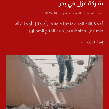
شركة عزل في بدر
بواسطة
شركة الصياد
مارس 30, 2026
تُعد خزانات المياه عنصرًا حيويًا في أي منزل أو منشأة،
خاصة في محافظة بدر حيث المناخ الصحراوي…
عزل
إقرأ المزيد
خزانات
ببدر
0568565707
افضل
شركة
عزل
في
بدر