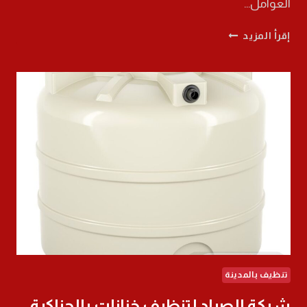
العوامل…
افضل
إقرأ المزيد
معلم
تكسير
ببدر
0568565707
افضل
خدمات
التكسير
والترميم
تنظيف بالمدينة
شركة الصياد لتنظيف خزانات بالحناكية