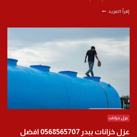
شركة
إقرأ المزيد
ترميم
حمامات
ومطابخ
بالحناكية
0568565707
بافضل
سعر
عزل خزانات
عزل خزانات ببدر 0568565707 افضل