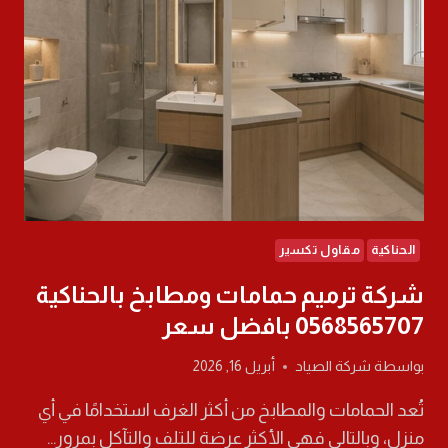
افضل
عزل
اسطح
الحناكية
مقاول تكسير
شركة ترميم حمامات ومطابخ بالحناكية
0568565707 بافضل سعر
بواسطة
شركة الصياد
أبريل 16, 2026
تُعد الحمامات والمطابخ من أكثر الغرف استخدامًا في أي
منزل، وبالتالي فهي الأكثر عرضة للتلف والتآكل بمرور…